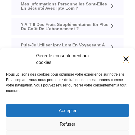
Mes Informations Personnelles Sont-Elles
En Sécurité Avec Iptv Lom ?
Y A-T-Il Des Frais Supplémentaires En Plus
Du Coût De L'abonnement ?
Puis-Je Utiliser Iptv Lom En Voyageant À
L'étranger ?
Gérer le consentement aux
cookies
Quelle Est La Vitesse D'Internet
Recommandée Pour Une Qualité De
Diffusion Optimale ?
Nous utilisons des cookies pour optimiser votre expérience sur notre site.
En acceptant, vous nous permettez de traiter certaines données comme
votre navigation. Vous pouvez refuser ou retirer votre consentement à tout
moment.
Accepter
Refuser