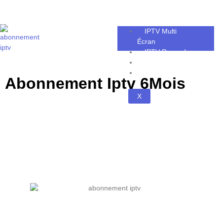
IPTV Multi
Écran
IPTV Revendeur
Blog
FAQ
Abonnement Iptv 6Mois
X