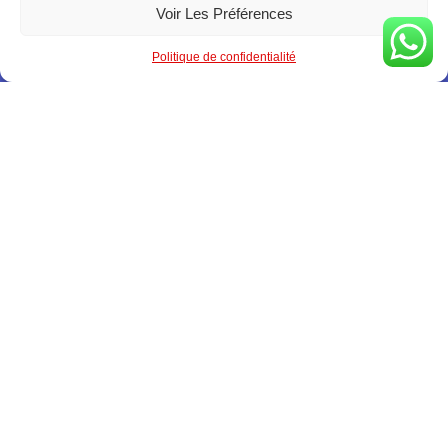
Voir Les Préférences
Politique de confidentialité
Le meilleur fournisseur d’abonnement IPTV France Premium
,
offrant un service stable sur tous vos appareils : Smart TV,
MacBook, PC, smartphones, tablettes, Apple TV, set-top boxes et